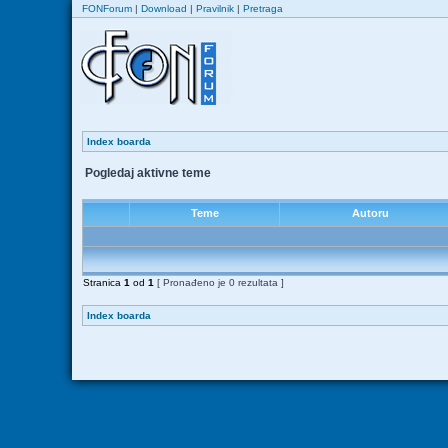
FONForum
|
Download
|
Pravilnik
|
Pretraga
Index boarda
Pogledaj aktivne teme
Teme
Autoru
Stranica
1
od
1
[ Pronađeno je 0 rezultata ]
Index boarda