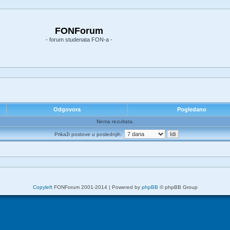
FONForum
- forum studenata FON-a -
Odgovora
Pogledano
Nema rezultata.
Prikaži postove u poslednjih:
Copyleft
FONForum 2001-2014 | Powered by
phpBB
© phpBB Group