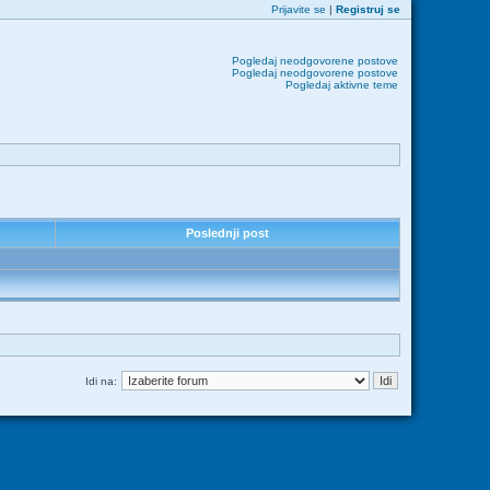
Prijavite se
|
Registruj se
Pogledaj neodgovorene postove
Pogledaj neodgovorene postove
Pogledaj aktivne teme
Poslednji post
Idi na: