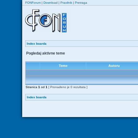
FONForum
|
Download
|
Pravilnik
|
Pretraga
Index boarda
Pogledaj aktivne teme
Teme
Autoru
Stranica
1
od
1
[ Pronađeno je 0 rezultata ]
Index boarda