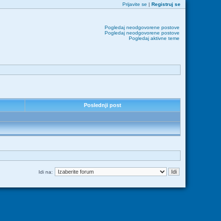
Prijavite se
|
Registruj se
Pogledaj neodgovorene postove
Pogledaj neodgovorene postove
Pogledaj aktivne teme
Poslednji post
Idi na: