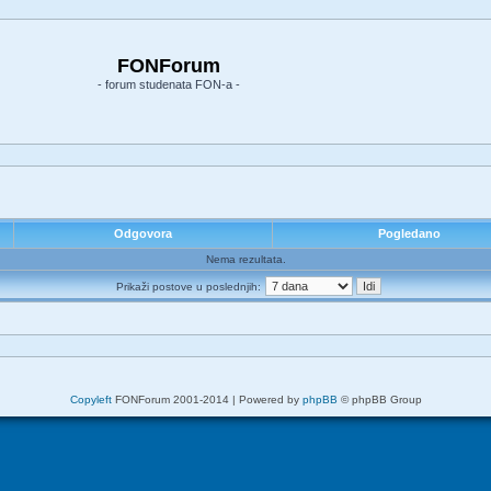
FONForum
- forum studenata FON-a -
Odgovora
Pogledano
Nema rezultata.
Prikaži postove u poslednjih:
Copyleft
FONForum 2001-2014 | Powered by
phpBB
© phpBB Group