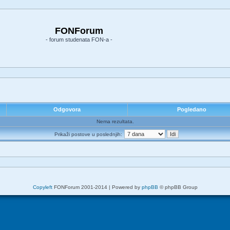
FONForum
- forum studenata FON-a -
Odgovora
Pogledano
Nema rezultata.
Prikaži postove u poslednjih:
Copyleft
FONForum 2001-2014 | Powered by
phpBB
© phpBB Group