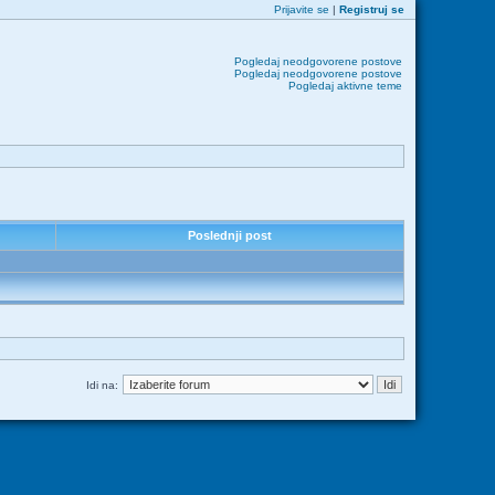
Prijavite se
|
Registruj se
Pogledaj neodgovorene postove
Pogledaj neodgovorene postove
Pogledaj aktivne teme
Poslednji post
Idi na: