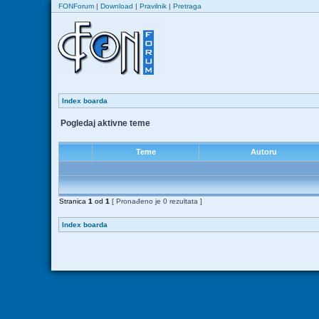
FONForum
|
Download
|
Pravilnik
|
Pretraga
Index boarda
Pogledaj aktivne teme
Teme
Autoru
Stranica
1
od
1
[ Pronađeno je 0 rezultata ]
Index boarda