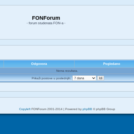
FONForum
- forum studenata FON-a -
Odgovora
Pogledano
Nema rezultata.
Prikaži postove u poslednjih:
Copyleft
FONForum 2001-2014 | Powered by
phpBB
© phpBB Group