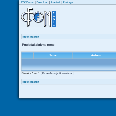
FONForum
|
Download
|
Pravilnik
|
Pretraga
Index boarda
Pogledaj aktivne teme
Teme
Autoru
Stranica
1
od
1
[ Pronađeno je 0 rezultata ]
Index boarda