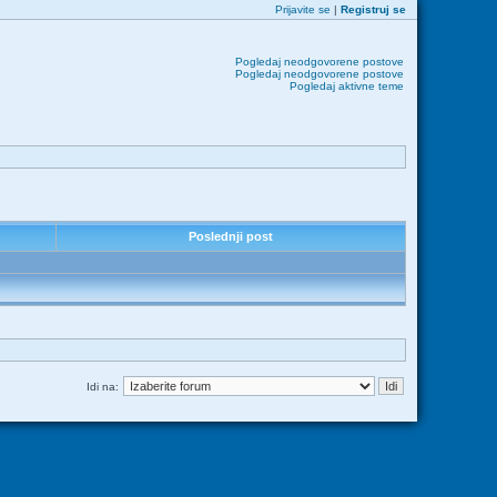
Prijavite se
|
Registruj se
Pogledaj neodgovorene postove
Pogledaj neodgovorene postove
Pogledaj aktivne teme
Poslednji post
Idi na: