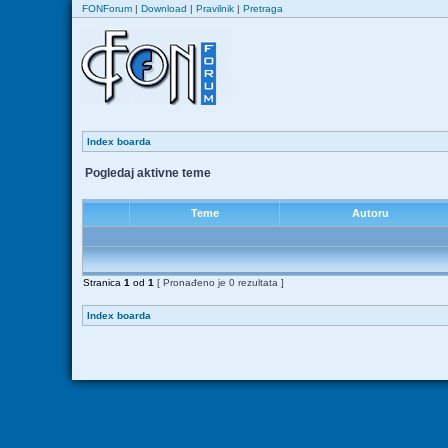
FONForum
|
Download
|
Pravilnik
|
Pretraga
Index boarda
Pogledaj aktivne teme
Teme
Autoru
Stranica
1
od
1
[ Pronađeno je 0 rezultata ]
Index boarda