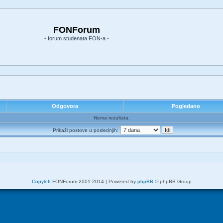
FONForum
- forum studenata FON-a -
Odgovora
Pogledano
Nema rezultata.
Prikaži postove u poslednjih:
Copyleft
FONForum 2001-2014 | Powered by
phpBB
© phpBB Group