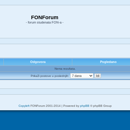
FONForum
- forum studenata FON-a -
Odgovora
Pogledano
Nema rezultata.
Prikaži postove u poslednjih:
Copyleft
FONForum 2001-2014 | Powered by
phpBB
© phpBB Group