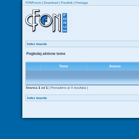
FONForum
|
Download
|
Pravilnik
|
Pretraga
Index boarda
Pogledaj aktivne teme
Teme
Autoru
Stranica
1
od
1
[ Pronađeno je 0 rezultata ]
Index boarda