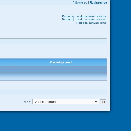
Prijavite se
|
Registruj se
Pogledaj neodgovorene postove
Pogledaj neodgovorene postove
Pogledaj aktivne teme
Poslednji post
Idi na: