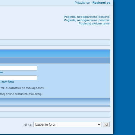
Prijavite se
|
Registruj se
Pogledaj neodgovorene postove
Pogledaj neodgovorene postove
Pogledaj aktivne teme
 se
 sam šifru
i me automatski pri svakoj poseti
 moj online status za ovu sesiju
Idi na: