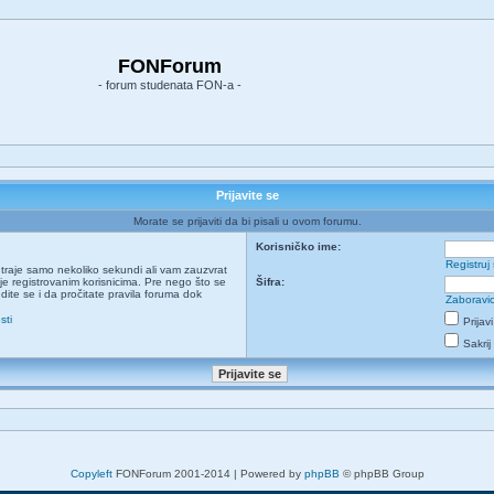
FONForum
- forum studenata FON-a -
Prijavite se
Morate se prijaviti da bi pisali u ovom forumu.
Korisničko ime:
Registruj
ja traje samo nekoliko sekundi ali vam zauzvrat
e registrovanim korisnicima. Pre nego što se
Šifra:
udite se i da pročitate pravila foruma dok
Zaboravio
sti
Prijav
Sakrij
Copyleft
FONForum 2001-2014 | Powered by
phpBB
© phpBB Group