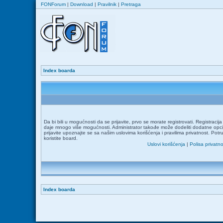
FONForum
|
Download
|
Pravilnik
|
Pretraga
Index boarda
Da bi bili u mogućnosti da se prijavite, prvo se morate registrovati. Registraci
daje mnogo više mogućnosti. Administrator takođe može dodeliti dodatne opcij
prijavite upoznajte se sa našim uslovima korišćenja i pravilima privatnost. Potr
koristite board.
Uslovi korišćenja
|
Polisa privatno
Index boarda