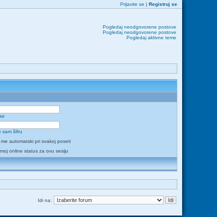
Prijavite se
|
Registruj se
Pogledaj neodgovorene postove
Pogledaj neodgovorene postove
Pogledaj aktivne teme
 se
 sam šifru
i me automatski pri svakoj poseti
 moj online status za ovu sesiju
Idi na: