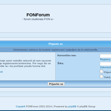
FONForum
- forum studenata FON-a -
Prijavite se
Administrator zahteva da budete registrovani i prijavljeni da bi videli profile.
Korisničko ime:
Registruj
ja traje samo nekoliko sekundi ali vam zauzvrat
e registrovanim korisnicima. Pre nego što se
Šifra:
udite se i da pročitate pravila foruma dok
Zaboravio
sti
Prijav
Sakrij
Copyleft
FONForum 2001-2014 | Powered by
phpBB
© phpBB Group