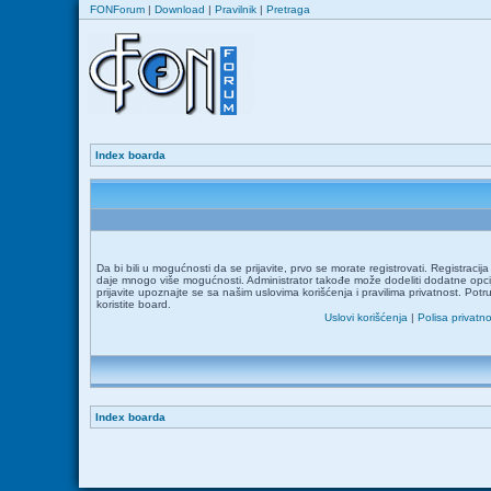
FONForum
|
Download
|
Pravilnik
|
Pretraga
Index boarda
Da bi bili u mogućnosti da se prijavite, prvo se morate registrovati. Registraci
daje mnogo više mogućnosti. Administrator takođe može dodeliti dodatne opcij
prijavite upoznajte se sa našim uslovima korišćenja i pravilima privatnost. Potr
koristite board.
Uslovi korišćenja
|
Polisa privatno
Index boarda