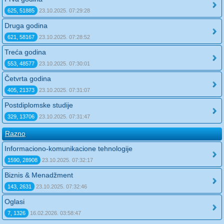
625, 51885
23.10.2025. 07:29:28
Druga godina
621, 58167
23.10.2025. 07:28:52
Treća godina
553, 48577
23.10.2025. 07:30:01
Četvrta godina
405, 21373
23.10.2025. 07:31:07
Postdiplomske studije
329, 13706
23.10.2025. 07:31:47
Razno
Informaciono-komunikacione tehnologije
1590, 28908
23.10.2025. 07:32:17
Biznis & Menadžment
143, 2631
23.10.2025. 07:32:46
Oglasi
7, 1326
16.02.2026. 03:58:47