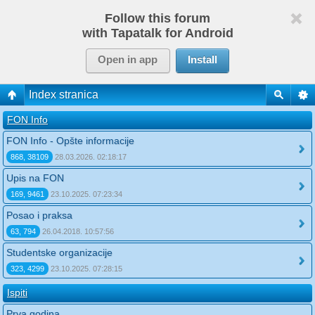
Follow this forum
with Tapatalk for Android
Open in app
Install
Index stranica
FON Info
FON Info - Opšte informacije
868, 38109
28.03.2026. 02:18:17
Upis na FON
169, 9461
23.10.2025. 07:23:34
Posao i praksa
63, 794
26.04.2018. 10:57:56
Studentske organizacije
323, 4299
23.10.2025. 07:28:15
Ispiti
Prva godina