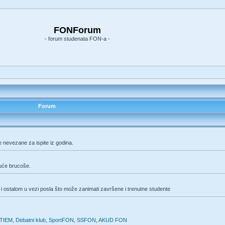
FONForum
- forum studenata FON-a -
Forum
e nevezane za ispite iz godina.
duće brucoše.
i ostalom u vezi posla što može zanimati završene i trenutne studente
TIEM
,
Debatni klub
,
SportFON
,
SSFON
,
AKUD FON