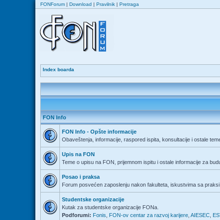
FONForum
|
Download
|
Pravilnik
|
Pretraga
Index boarda
FON Info
FON Info - Opšte informacije
Obaveštenja, informacije, raspored ispita, konsultacije i ostale tem
Upis na FON
Teme o upisu na FON, prijemnom ispitu i ostale informacije za bu
Posao i praksa
Forum posvećen zaposlenju nakon fakulteta, iskustvima sa praksi 
Studentske organizacije
Kutak za studentske organizacije FONa.
Podforumi:
Fonis
,
FON-ov centar za razvoj karijere
,
AIESEC
,
ES