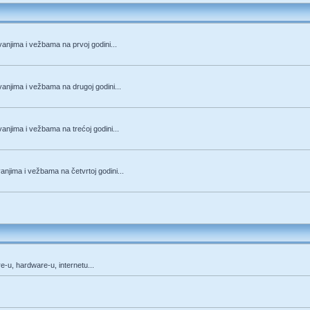
anjima i vežbama na prvoj godini...
anjima i vežbama na drugoj godini...
anjima i vežbama na trećoj godini...
njima i vežbama na četvrtoj godini...
re-u, hardware-u, internetu...