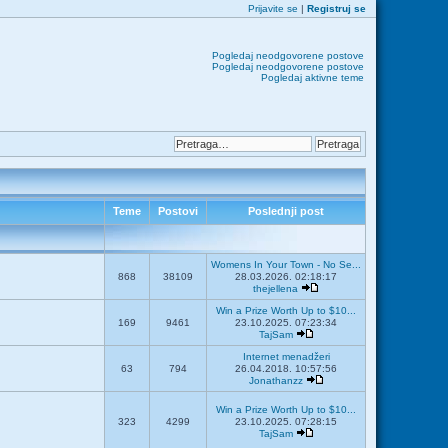
Prijavite se
|
Registruj se
Pogledaj neodgovorene postove
Pogledaj neodgovorene postove
Pogledaj aktivne teme
Teme
Postovi
Poslednji post
Womens In Your Town - No Se...
868
38109
28.03.2026. 02:18:17
thejellena
Win a Prize Worth Up to $10...
169
9461
23.10.2025. 07:23:34
TajSam
Internet menadžeri
63
794
26.04.2018. 10:57:56
Jonathanzz
Win a Prize Worth Up to $10...
323
4299
23.10.2025. 07:28:15
TajSam