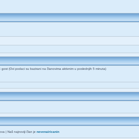
64 gost (Ovi podaci su bazirani na članovima aktivnim u poslednjih 5 minuta)
va | Naš najnoviji član je
nevenairicanin