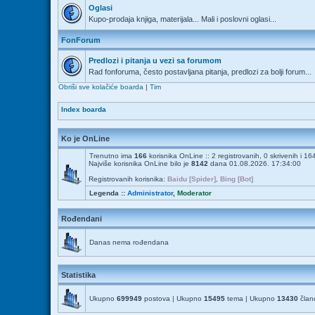
Oglasi
Kupo-prodaja knjiga, materijala... Mali i poslovni oglasi...
FonForum
Predlozi i pitanja u vezi sa forumom
Rad fonforuma, često postavljana pitanja, predlozi za bolji forum...
Obriši sve kolačiće boarda
|
Tim
Index boarda
Ko je OnLine
Trenutno ima
166
korisnika OnLine :: 2 registrovanih, 0 skrivenih i 1
Najviše korisnika OnLine bilo je
8142
dana 01.08.2026. 17:34:00
Registrovanih korisnika:
Baidu [Spider]
,
Bing [Bot]
Legenda ::
Administrator
,
Moderator
Rođendani
Danas nema rođendana
Statistika
Ukupno
699949
postova | Ukupno
15495
tema | Ukupno
13430
člano