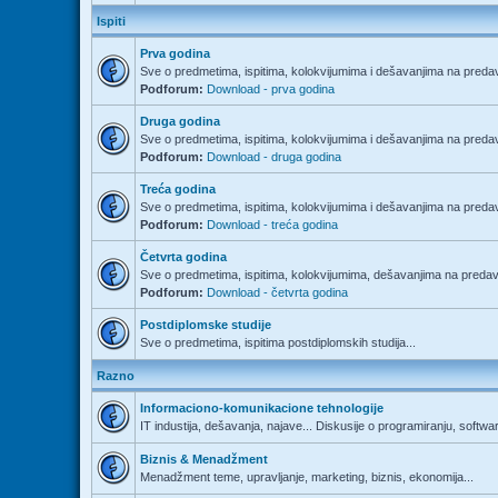
Ispiti
Prva godina
Sve o predmetima, ispitima, kolokvijumima i dešavanjima na predav
Podforum:
Download - prva godina
Druga godina
Sve o predmetima, ispitima, kolokvijumima i dešavanjima na predav
Podforum:
Download - druga godina
Treća godina
Sve o predmetima, ispitima, kolokvijumima i dešavanjima na predav
Podforum:
Download - treća godina
Četvrta godina
Sve o predmetima, ispitima, kolokvijumima, dešavanjima na predava
Podforum:
Download - četvrta godina
Postdiplomske studije
Sve o predmetima, ispitima postdiplomskih studija...
Razno
Informaciono-komunikacione tehnologije
IT industija, dešavanja, najave... Diskusije o programiranju, softwa
Biznis & Menadžment
Menadžment teme, upravljanje, marketing, biznis, ekonomija...