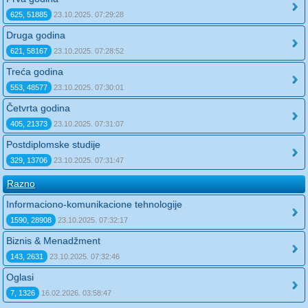
625, 51885
23.10.2025. 07:29:28
Druga godina
621, 58167
23.10.2025. 07:28:52
Treća godina
553, 48577
23.10.2025. 07:30:01
Četvrta godina
405, 21373
23.10.2025. 07:31:07
Postdiplomske studije
329, 13706
23.10.2025. 07:31:47
Razno
Informaciono-komunikacione tehnologije
1590, 28908
23.10.2025. 07:32:17
Biznis & Menadžment
143, 2631
23.10.2025. 07:32:46
Oglasi
7, 1326
16.02.2026. 03:58:47