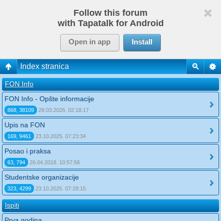
Follow this forum
with Tapatalk for Android
Open in app
Install
Index stranica
FON Info
FON Info - Opšte informacije
868, 38109
28.03.2026. 02:18:17
Upis na FON
169, 9461
23.10.2025. 07:23:34
Posao i praksa
63, 794
26.04.2018. 10:57:56
Studentske organizacije
323, 4299
23.10.2025. 07:28:15
Ispiti
Prva godina