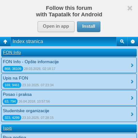
Follow this forum
with Tapatalk for Android
Open in app
Install
Index stranica
FON Info
FON Info - Opšte informacije
868, 38109
28.03.2026. 02:18:17
Upis na FON
169, 9461
23.10.2025. 07:23:34
Posao i praksa
63, 794
26.04.2018. 10:57:56
Studentske organizacije
323, 4299
23.10.2025. 07:28:15
Ispiti
Prva godina