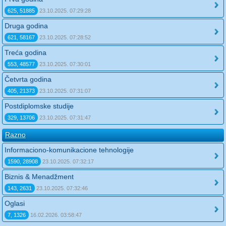
625, 51885
23.10.2025. 07:29:28
Druga godina
621, 58167
23.10.2025. 07:28:52
Treća godina
553, 48577
23.10.2025. 07:30:01
Četvrta godina
405, 21373
23.10.2025. 07:31:07
Postdiplomske studije
329, 13706
23.10.2025. 07:31:47
Razno
Informaciono-komunikacione tehnologije
1590, 28908
23.10.2025. 07:32:17
Biznis & Menadžment
143, 2631
23.10.2025. 07:32:46
Oglasi
7, 1326
16.02.2026. 03:58:47