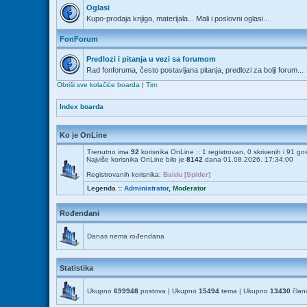
Oglasi
Kupo-prodaja knjiga, materijala... Mali i poslovni oglasi...
FonForum
Predlozi i pitanja u vezi sa forumom
Rad fonforuma, često postavljana pitanja, predlozi za bolji forum...
Obriši sve kolačiće boarda
|
Tim
Index boarda
Ko je OnLine
Trenutno ima
92
korisnika OnLine :: 1 registrovan, 0 skrivenih i 91 go
Najviše korisnika OnLine bilo je
8142
dana 01.08.2026. 17:34:00
Registrovanih korisnika:
Baidu [Spider]
Legenda ::
Administrator
,
Moderator
Rođendani
Danas nema rođendana
Statistika
Ukupno
699948
postova | Ukupno
15494
tema | Ukupno
13430
člano