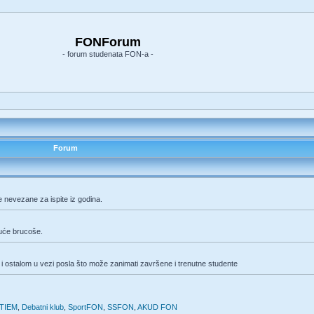
FONForum
- forum studenata FON-a -
Forum
e nevezane za ispite iz godina.
duće brucoše.
i ostalom u vezi posla što može zanimati završene i trenutne studente
TIEM
,
Debatni klub
,
SportFON
,
SSFON
,
AKUD FON