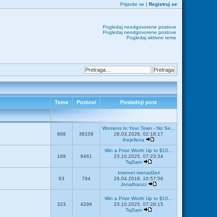
Prijavite se
|
Registruj se
Pogledaj neodgovorene postove
Pogledaj neodgovorene postove
Pogledaj aktivne teme
Teme
Postovi
Poslednji post
Womens In Your Town - No Se...
868
38109
28.03.2026. 02:18:17
thejellena
Win a Prize Worth Up to $10...
169
9461
23.10.2025. 07:23:34
TajSam
Internet menadžeri
63
794
26.04.2018. 10:57:56
Jonathanzz
Win a Prize Worth Up to $10...
323
4299
23.10.2025. 07:28:15
TajSam