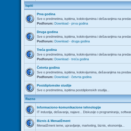
Ispiti
Prva godina
Sve o predmetima, ispitima, kolokvijumima i dešavanjima na predav
Podforum:
Download - prva godina
Druga godina
Sve o predmetima, ispitima, kolokvijumima i dešavanjima na predav
Podforum:
Download - druga godina
Treća godina
Sve o predmetima, ispitima, kolokvijumima i dešavanjima na predav
Podforum:
Download - treća godina
Četvrta godina
Sve o predmetima, ispitima, kolokvijumima, dešavanjima na predava
Podforum:
Download - četvrta godina
Postdiplomske studije
Sve o predmetima, ispitima postdiplomskih studija...
Razno
Informaciono-komunikacione tehnologije
IT industija, dešavanja, najave... Diskusije o programiranju, softwa
Biznis & Menadžment
Menadžment teme, upravljanje, marketing, biznis, ekonomija...