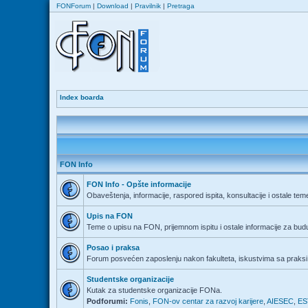
FONForum
|
Download
|
Pravilnik
|
Pretraga
Index boarda
FON Info
FON Info - Opšte informacije
Obaveštenja, informacije, raspored ispita, konsultacije i ostale tem
Upis na FON
Teme o upisu na FON, prijemnom ispitu i ostale informacije za bu
Posao i praksa
Forum posvećen zaposlenju nakon fakulteta, iskustvima sa praksi 
Studentske organizacije
Kutak za studentske organizacije FONa.
Podforumi:
Fonis
,
FON-ov centar za razvoj karijere
,
AIESEC
,
ES