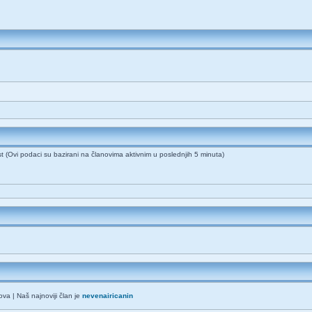
st (Ovi podaci su bazirani na članovima aktivnim u poslednjih 5 minuta)
va | Naš najnoviji član je
nevenairicanin