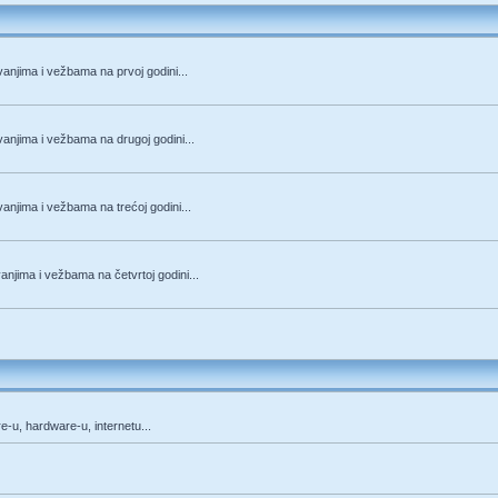
anjima i vežbama na prvoj godini...
anjima i vežbama na drugoj godini...
anjima i vežbama na trećoj godini...
njima i vežbama na četvrtoj godini...
re-u, hardware-u, internetu...