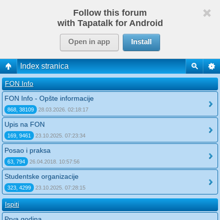
Follow this forum
with Tapatalk for Android
Open in app
Install
Index stranica
FON Info
FON Info - Opšte informacije
868, 38109
28.03.2026. 02:18:17
Upis na FON
169, 9461
23.10.2025. 07:23:34
Posao i praksa
63, 794
26.04.2018. 10:57:56
Studentske organizacije
323, 4299
23.10.2025. 07:28:15
Ispiti
Prva godina