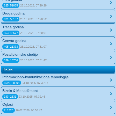
625, 51885
23.10.2025. 07:29:28
Druga godina
621, 58167
23.10.2025. 07:28:52
Treća godina
553, 48577
23.10.2025. 07:30:01
Četvrta godina
405, 21373
23.10.2025. 07:31:07
Postdiplomske studije
329, 13706
23.10.2025. 07:31:47
Razno
Informaciono-komunikacione tehnologije
1590, 28908
23.10.2025. 07:32:17
Biznis & Menadžment
143, 2631
23.10.2025. 07:32:46
Oglasi
7, 1326
16.02.2026. 03:58:47