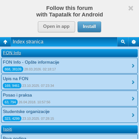
Follow this forum
with Tapatalk for Android
Open in app
Install
Index stranica
FON Info
FON Info - Opšte informacije
868, 38109
28.03.2026. 02:18:17
Upis na FON
169, 9461
23.10.2025. 07:23:34
Posao i praksa
63, 794
26.04.2018. 10:57:56
Studentske organizacije
323, 4299
23.10.2025. 07:28:15
Ispiti
Prva godina