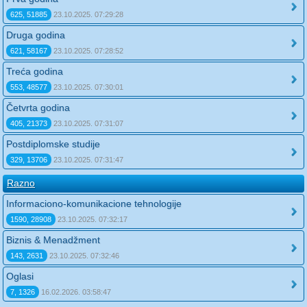
625, 51885
23.10.2025. 07:29:28
Druga godina
621, 58167
23.10.2025. 07:28:52
Treća godina
553, 48577
23.10.2025. 07:30:01
Četvrta godina
405, 21373
23.10.2025. 07:31:07
Postdiplomske studije
329, 13706
23.10.2025. 07:31:47
Razno
Informaciono-komunikacione tehnologije
1590, 28908
23.10.2025. 07:32:17
Biznis & Menadžment
143, 2631
23.10.2025. 07:32:46
Oglasi
7, 1326
16.02.2026. 03:58:47