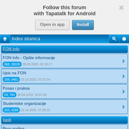
Follow this forum
with Tapatalk for Android
Open in app
Install
Index stranica
FON Info
FON Info - Opšte informacije
868, 38109
28.03.2026. 02:18:17
Upis na FON
169, 9461
23.10.2025. 07:23:34
Posao i praksa
63, 794
26.04.2018. 10:57:56
Studentske organizacije
323, 4299
23.10.2025. 07:28:15
Ispiti
Prva godina