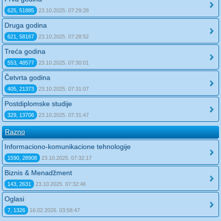
625, 51885
23.10.2025. 07:29:28
Druga godina
621, 58167
23.10.2025. 07:28:52
Treća godina
553, 48577
23.10.2025. 07:30:01
Četvrta godina
405, 21373
23.10.2025. 07:31:07
Postdiplomske studije
329, 13706
23.10.2025. 07:31:47
Razno
Informaciono-komunikacione tehnologije
1590, 28908
23.10.2025. 07:32:17
Biznis & Menadžment
143, 2631
23.10.2025. 07:32:46
Oglasi
7, 1326
16.02.2026. 03:58:47