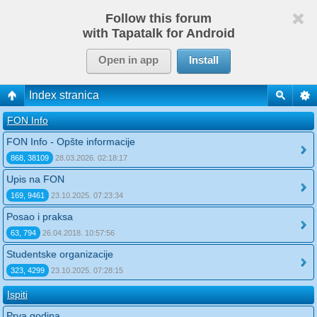
Follow this forum
with Tapatalk for Android
Open in app
Install
Index stranica
FON Info
FON Info - Opšte informacije
868, 38109
28.03.2026. 02:18:17
Upis na FON
169, 9461
23.10.2025. 07:23:34
Posao i praksa
63, 794
26.04.2018. 10:57:56
Studentske organizacije
323, 4299
23.10.2025. 07:28:15
Ispiti
Prva godina