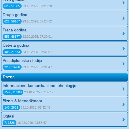
625, 51885
23.10.2025. 07:29:28
Druga godina
621, 58167
23.10.2025. 07:28:52
Treća godina
553, 48577
23.10.2025. 07:30:01
Četvrta godina
405, 21373
23.10.2025. 07:31:07
Postdiplomske studije
329, 13706
23.10.2025. 07:31:47
Razno
Informaciono-komunikacione tehnologije
1590, 28908
23.10.2025. 07:32:17
Biznis & Menadžment
143, 2631
23.10.2025. 07:32:46
Oglasi
7, 1326
16.02.2026. 03:58:47