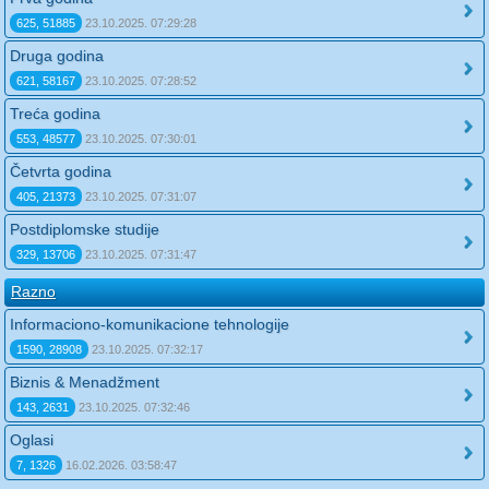
625, 51885
23.10.2025. 07:29:28
Druga godina
621, 58167
23.10.2025. 07:28:52
Treća godina
553, 48577
23.10.2025. 07:30:01
Četvrta godina
405, 21373
23.10.2025. 07:31:07
Postdiplomske studije
329, 13706
23.10.2025. 07:31:47
Razno
Informaciono-komunikacione tehnologije
1590, 28908
23.10.2025. 07:32:17
Biznis & Menadžment
143, 2631
23.10.2025. 07:32:46
Oglasi
7, 1326
16.02.2026. 03:58:47