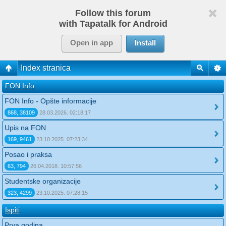
Follow this forum
with Tapatalk for Android
Open in app
Install
Index stranica
FON Info
FON Info - Opšte informacije
868, 38109
28.03.2026. 02:18:17
Upis na FON
169, 9461
23.10.2025. 07:23:34
Posao i praksa
63, 794
26.04.2018. 10:57:56
Studentske organizacije
323, 4299
23.10.2025. 07:28:15
Ispiti
Prva godina