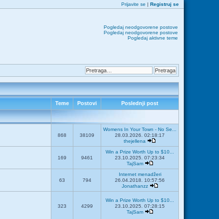
Prijavite se
|
Registruj se
Pogledaj neodgovorene postove
Pogledaj neodgovorene postove
Pogledaj aktivne teme
Teme
Postovi
Poslednji post
Womens In Your Town - No Se...
868
38109
28.03.2026. 02:18:17
thejellena
Win a Prize Worth Up to $10...
169
9461
23.10.2025. 07:23:34
TajSam
Internet menadžeri
63
794
26.04.2018. 10:57:56
Jonathanzz
Win a Prize Worth Up to $10...
323
4299
23.10.2025. 07:28:15
TajSam