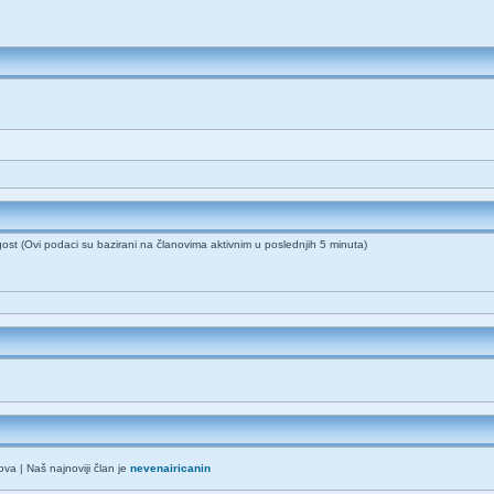
 gost (Ovi podaci su bazirani na članovima aktivnim u poslednjih 5 minuta)
va | Naš najnoviji član je
nevenairicanin