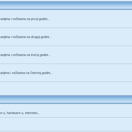
anjima i vežbama na prvoj godini...
anjima i vežbama na drugoj godini...
anjima i vežbama na trećoj godini...
njima i vežbama na četvrtoj godini...
re-u, hardware-u, internetu...