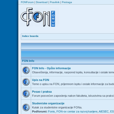
FONForum
|
Download
|
Pravilnik
|
Pretraga
Index boarda
FON Info
FON Info - Opšte informacije
Obaveštenja, informacije, raspored ispita, konsultacije i ostale tem
Upis na FON
Teme o upisu na FON, prijemnom ispitu i ostale informacije za bu
Posao i praksa
Forum posvećen zaposlenju nakon fakulteta, iskustvima sa praksi 
Studentske organizacije
Kutak za studentske organizacije FONa.
Podforumi:
Fonis
,
FON-ov centar za razvoj karijere
,
AIESEC
,
ES