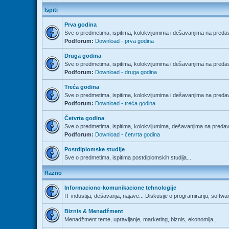
Ispiti
Prva godina
Sve o predmetima, ispitima, kolokvijumima i dešavanjima na predav
Podforum:
Download - prva godina
Druga godina
Sve o predmetima, ispitima, kolokvijumima i dešavanjima na predav
Podforum:
Download - druga godina
Treća godina
Sve o predmetima, ispitima, kolokvijumima i dešavanjima na predav
Podforum:
Download - treća godina
Četvrta godina
Sve o predmetima, ispitima, kolokvijumima, dešavanjima na predava
Podforum:
Download - četvrta godina
Postdiplomske studije
Sve o predmetima, ispitima postdiplomskih studija...
Razno
Informaciono-komunikacione tehnologije
IT industija, dešavanja, najave... Diskusije o programiranju, softwa
Biznis & Menadžment
Menadžment teme, upravljanje, marketing, biznis, ekonomija...