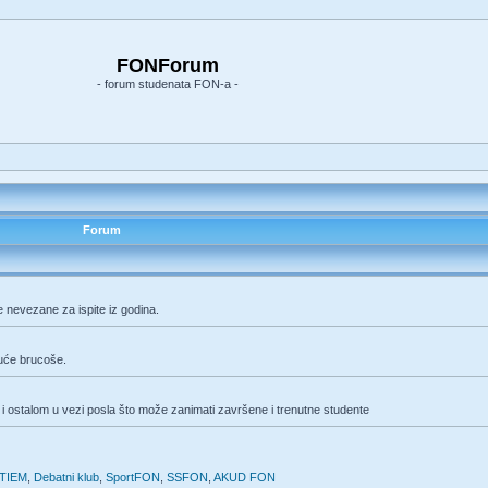
FONForum
- forum studenata FON-a -
Forum
e nevezane za ispite iz godina.
duće brucoše.
i ostalom u vezi posla što može zanimati završene i trenutne studente
TIEM
,
Debatni klub
,
SportFON
,
SSFON
,
AKUD FON