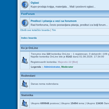
Oglasi
Kupo-prodaja knjiga, materijala... Mali i poslovni oglasi...
FonForum
Predlozi i pitanja u vezi sa forumom
Rad fonforuma, često postavljana pitanja, predlozi za bolji forum...
Obriši sve kolačiće boarda
|
Tim
Index boarda
Ko je OnLine
Trenutno ima
110
korisnika OnLine :: 1 registrovan, 0 skrivenih i 109
Najviše korisnika OnLine bilo je
8142
dana 01.08.2026. 17:34:00
Registrovanih korisnika:
Majestic-12 [Bot]
Legenda ::
Administrator
,
Moderator
Rođendani
Danas nema rođendana
Statistika
Ukupno
699948
postova | Ukupno
15494
tema | Ukupno
13430
člano