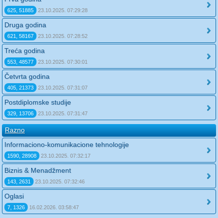
625, 51885
23.10.2025. 07:29:28
Druga godina
621, 58167
23.10.2025. 07:28:52
Treća godina
553, 48577
23.10.2025. 07:30:01
Četvrta godina
405, 21373
23.10.2025. 07:31:07
Postdiplomske studije
329, 13706
23.10.2025. 07:31:47
Razno
Informaciono-komunikacione tehnologije
1590, 28908
23.10.2025. 07:32:17
Biznis & Menadžment
143, 2631
23.10.2025. 07:32:46
Oglasi
7, 1326
16.02.2026. 03:58:47