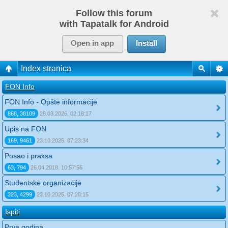
Follow this forum
with Tapatalk for Android
Open in app
Install
Index stranica
FON Info
FON Info - Opšte informacije
868, 38109
28.03.2026. 02:18:17
Upis na FON
169, 9461
23.10.2025. 07:23:34
Posao i praksa
63, 794
26.04.2018. 10:57:56
Studentske organizacije
323, 4299
23.10.2025. 07:28:15
Ispiti
Prva godina