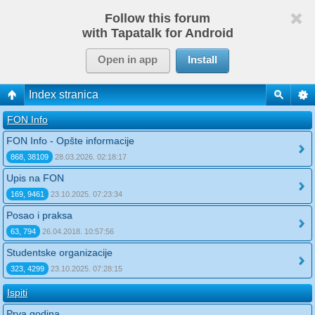
Follow this forum
with Tapatalk for Android
Open in app
Install
Index stranica
FON Info
FON Info - Opšte informacije
868, 38109
28.03.2026. 02:18:17
Upis na FON
169, 9461
23.10.2025. 07:23:34
Posao i praksa
63, 794
26.04.2018. 10:57:56
Studentske organizacije
323, 4299
23.10.2025. 07:28:15
Ispiti
Prva godina