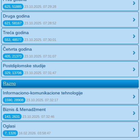
625, 51885
23.10.2025. 07:29:28
Druga godina
621, 58167
23.10.2025. 07:28:52
Treća godina
553, 48577
23.10.2025. 07:30:01
Četvrta godina
405, 21373
23.10.2025. 07:31:07
Postdiplomske studije
329, 13706
23.10.2025. 07:31:47
Razno
Informaciono-komunikacione tehnologije
1590, 28908
23.10.2025. 07:32:17
Biznis & Menadžment
143, 2631
23.10.2025. 07:32:46
Oglasi
7, 1326
16.02.2026. 03:58:47