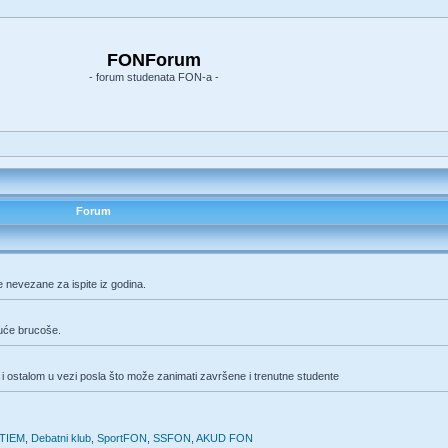
FONForum
- forum studenata FON-a -
Forum
e nevezane za ispite iz godina.
duće brucoše.
i ostalom u vezi posla što može zanimati završene i trenutne studente
TIEM
,
Debatni klub
,
SportFON
,
SSFON
,
AKUD FON