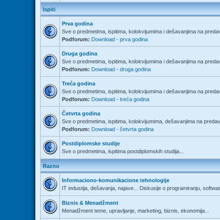
Ispiti
Prva godina
Sve o predmetima, ispitima, kolokvijumima i dešavanjima na predav
Podforum:
Download - prva godina
Druga godina
Sve o predmetima, ispitima, kolokvijumima i dešavanjima na predav
Podforum:
Download - druga godina
Treća godina
Sve o predmetima, ispitima, kolokvijumima i dešavanjima na predav
Podforum:
Download - treća godina
Četvrta godina
Sve o predmetima, ispitima, kolokvijumima, dešavanjima na predava
Podforum:
Download - četvrta godina
Postdiplomske studije
Sve o predmetima, ispitima postdiplomskih studija...
Razno
Informaciono-komunikacione tehnologije
IT industija, dešavanja, najave... Diskusije o programiranju, softwa
Biznis & Menadžment
Menadžment teme, upravljanje, marketing, biznis, ekonomija...