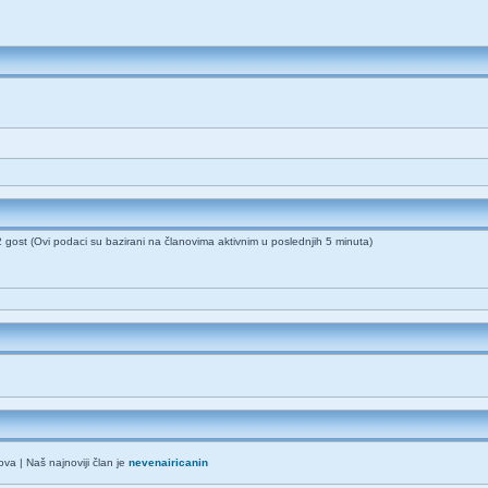
82 gost (Ovi podaci su bazirani na članovima aktivnim u poslednjih 5 minuta)
va | Naš najnoviji član je
nevenairicanin