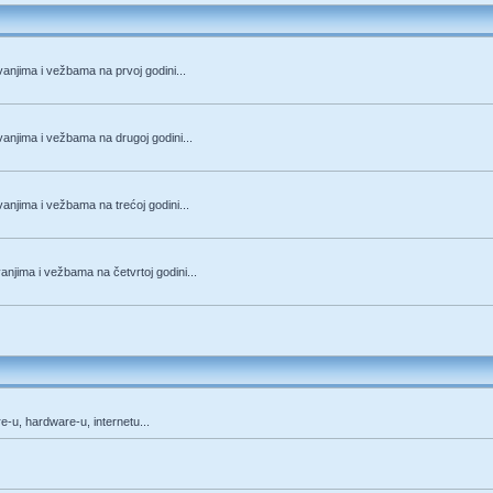
anjima i vežbama na prvoj godini...
anjima i vežbama na drugoj godini...
anjima i vežbama na trećoj godini...
njima i vežbama na četvrtoj godini...
re-u, hardware-u, internetu...