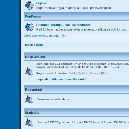
Oglasi
Kupo-prodaja knjiga, materijala... Mali i poslovni oglasi...
FonForum
Predlozi i pitanja u vezi sa forumom
Rad fonforuma, često postavljana pitanja, predlozi za bolji forum...
Obriši sve kolačiće boarda
|
Tim
Index boarda
Ko je OnLine
Trenutno ima
184
korisnika OnLine :: 2 registrovanih, 0 skrivenih i 1
Najviše korisnika OnLine bilo je
8142
dana 01.08.2026. 17:34:00
Registrovanih korisnika:
Baidu [Spider]
,
Google [Bot]
Legenda ::
Administrator
,
Moderator
Rođendani
Danas nema rođendana
Statistika
Ukupno
699949
postova | Ukupno
15495
tema | Ukupno
13430
člano