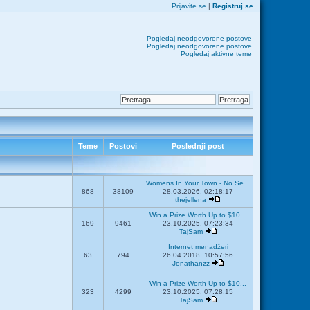
Prijavite se
|
Registruj se
Pogledaj neodgovorene postove
Pogledaj neodgovorene postove
Pogledaj aktivne teme
Teme
Postovi
Poslednji post
Womens In Your Town - No Se...
868
38109
28.03.2026. 02:18:17
thejellena
Win a Prize Worth Up to $10...
169
9461
23.10.2025. 07:23:34
TajSam
Internet menadžeri
63
794
26.04.2018. 10:57:56
Jonathanzz
Win a Prize Worth Up to $10...
323
4299
23.10.2025. 07:28:15
TajSam