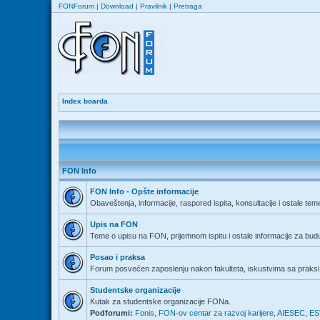
FONForum
|
Download
|
Pravilnik
|
Pretraga
Index boarda
FON Info
FON Info - Opšte informacije
Obaveštenja, informacije, raspored ispita, konsultacije i ostale tem
Upis na FON
Teme o upisu na FON, prijemnom ispitu i ostale informacije za bu
Posao i praksa
Forum posvećen zaposlenju nakon fakulteta, iskustvima sa praksi 
Studentske organizacije
Kutak za studentske organizacije FONa.
Podforumi:
Fonis
,
FON-ov centar za razvoj karijere
,
AIESEC
,
ES