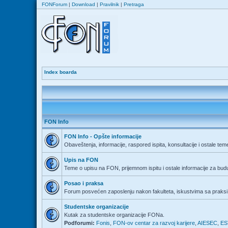
FONForum
|
Download
|
Pravilnik
|
Pretraga
Index boarda
FON Info
FON Info - Opšte informacije
Obaveštenja, informacije, raspored ispita, konsultacije i ostale tem
Upis na FON
Teme o upisu na FON, prijemnom ispitu i ostale informacije za bu
Posao i praksa
Forum posvećen zaposlenju nakon fakulteta, iskustvima sa praksi 
Studentske organizacije
Kutak za studentske organizacije FONa.
Podforumi:
Fonis
,
FON-ov centar za razvoj karijere
,
AIESEC
,
ES