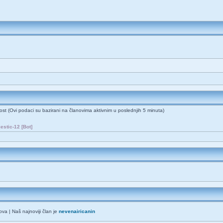
gost (Ovi podaci su bazirani na članovima aktivnim u poslednjih 5 minuta)
estic-12 [Bot]
va | Naš najnoviji član je
nevenairicanin