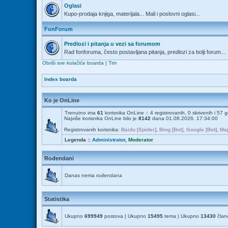
Oglasi
Kupo-prodaja knjiga, materijala... Mali i poslovni oglasi...
FonForum
Predlozi i pitanja u vezi sa forumom
Rad fonforuma, često postavljana pitanja, predlozi za bolji forum...
Obriši sve kolačiće boarda
|
Tim
Index boarda
Ko je OnLine
Trenutno ima
61
korisnika OnLine :: 4 registrovanih, 0 skrivenih i 57 
Najviše korisnika OnLine bilo je
8142
dana 01.08.2026. 17:34:00
Registrovanih korisnika:
Baidu [Spider]
,
Bing [Bot]
,
Google [Bot]
,
Maj
Legenda ::
Administrator
,
Moderator
Rođendani
Danas nema rođendana
Statistika
Ukupno
699949
postova | Ukupno
15495
tema | Ukupno
13430
člano