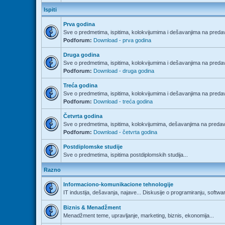
Ispiti
Prva godina
Sve o predmetima, ispitima, kolokvijumima i dešavanjima na predav
Podforum:
Download - prva godina
Druga godina
Sve o predmetima, ispitima, kolokvijumima i dešavanjima na predav
Podforum:
Download - druga godina
Treća godina
Sve o predmetima, ispitima, kolokvijumima i dešavanjima na predav
Podforum:
Download - treća godina
Četvrta godina
Sve o predmetima, ispitima, kolokvijumima, dešavanjima na predava
Podforum:
Download - četvrta godina
Postdiplomske studije
Sve o predmetima, ispitima postdiplomskih studija...
Razno
Informaciono-komunikacione tehnologije
IT industija, dešavanja, najave... Diskusije o programiranju, softwa
Biznis & Menadžment
Menadžment teme, upravljanje, marketing, biznis, ekonomija...