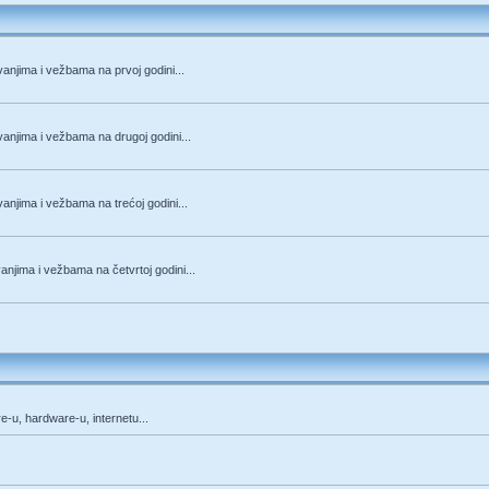
anjima i vežbama na prvoj godini...
anjima i vežbama na drugoj godini...
anjima i vežbama na trećoj godini...
njima i vežbama na četvrtoj godini...
re-u, hardware-u, internetu...