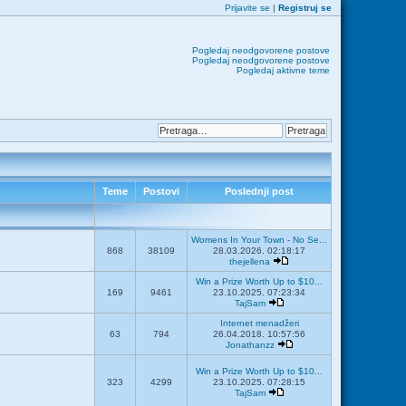
Prijavite se
|
Registruj se
Pogledaj neodgovorene postove
Pogledaj neodgovorene postove
Pogledaj aktivne teme
Teme
Postovi
Poslednji post
Womens In Your Town - No Se...
868
38109
28.03.2026. 02:18:17
thejellena
Win a Prize Worth Up to $10...
169
9461
23.10.2025. 07:23:34
TajSam
Internet menadžeri
63
794
26.04.2018. 10:57:56
Jonathanzz
Win a Prize Worth Up to $10...
323
4299
23.10.2025. 07:28:15
TajSam