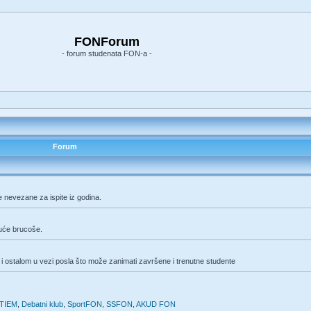
FONForum
- forum studenata FON-a -
Forum
e nevezane za ispite iz godina.
duće brucoše.
i ostalom u vezi posla što može zanimati završene i trenutne studente
TIEM
,
Debatni klub
,
SportFON
,
SSFON
,
AKUD FON