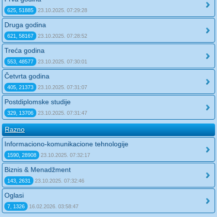
625, 51885
23.10.2025. 07:29:28
Druga godina
621, 58167
23.10.2025. 07:28:52
Treća godina
553, 48577
23.10.2025. 07:30:01
Četvrta godina
405, 21373
23.10.2025. 07:31:07
Postdiplomske studije
329, 13706
23.10.2025. 07:31:47
Razno
Informaciono-komunikacione tehnologije
1590, 28908
23.10.2025. 07:32:17
Biznis & Menadžment
143, 2631
23.10.2025. 07:32:46
Oglasi
7, 1326
16.02.2026. 03:58:47