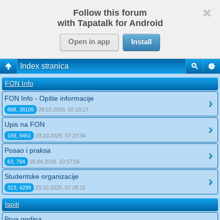
Follow this forum
with Tapatalk for Android
Open in app
Install
Index stranica
FON Info
FON Info - Opšte informacije
868, 38109
28.03.2026. 02:18:17
Upis na FON
169, 9461
23.10.2025. 07:23:34
Posao i praksa
63, 794
26.04.2018. 10:57:56
Studentske organizacije
323, 4299
23.10.2025. 07:28:15
Ispiti
Prva godina