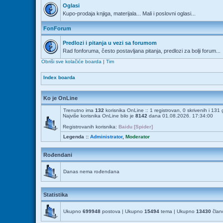
Oglasi
Kupo-prodaja knjiga, materijala... Mali i poslovni oglasi...
FonForum
Predlozi i pitanja u vezi sa forumom
Rad fonforuma, često postavljana pitanja, predlozi za bolji forum...
Obriši sve kolačiće boarda
|
Tim
Index boarda
Ko je OnLine
Trenutno ima
132
korisnika OnLine :: 1 registrovan, 0 skrivenih i 131
Najviše korisnika OnLine bilo je
8142
dana 01.08.2026. 17:34:00
Registrovanih korisnika:
Baidu [Spider]
Legenda ::
Administrator
,
Moderator
Rođendani
Danas nema rođendana
Statistika
Ukupno
699948
postova | Ukupno
15494
tema | Ukupno
13430
člano