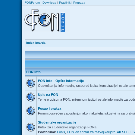
FONForum
|
Download
|
Pravilnik
|
Pretraga
Index boarda
FON Info
FON Info - Opšte informacije
Obaveštenja, informacije, raspored ispita, konsultacije i ostale tem
Upis na FON
Teme o upisu na FON, prijemnom ispitu i ostale informacije za bu
Posao i praksa
Forum posvećen zaposlenju nakon fakulteta, iskustvima sa praksi 
Studentske organizacije
Kutak za studentske organizacije FONa.
Podforumi:
Fonis
,
FON-ov centar za razvoj karijere
,
AIESEC
,
ES