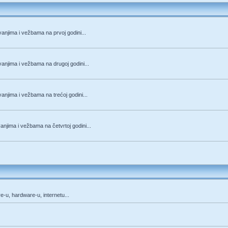
anjima i vežbama na prvoj godini...
anjima i vežbama na drugoj godini...
anjima i vežbama na trećoj godini...
njima i vežbama na četvrtoj godini...
re-u, hardware-u, internetu...