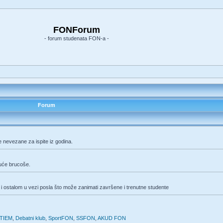
FONForum
- forum studenata FON-a -
Forum
e nevezane za ispite iz godina.
duće brucoše.
i ostalom u vezi posla što može zanimati završene i trenutne studente
TIEM
,
Debatni klub
,
SportFON
,
SSFON
,
AKUD FON