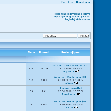
Prijavite se
|
Registruj se
Pogledaj neodgovorene postove
Pogledaj neodgovorene postove
Pogledaj aktivne teme
Teme
Postovi
Poslednji post
Womens In Your Town - No Se...
868
38109
28.03.2026. 02:18:17
thejellena
Win a Prize Worth Up to $10...
169
9461
23.10.2025. 07:23:34
TajSam
Internet menadžeri
63
794
26.04.2018. 10:57:56
Jonathanzz
Win a Prize Worth Up to $10...
323
4299
23.10.2025. 07:28:15
TajSam