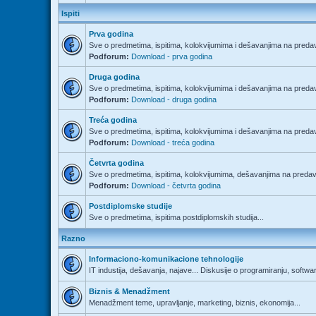
Ispiti
Prva godina
Sve o predmetima, ispitima, kolokvijumima i dešavanjima na predav
Podforum:
Download - prva godina
Druga godina
Sve o predmetima, ispitima, kolokvijumima i dešavanjima na predav
Podforum:
Download - druga godina
Treća godina
Sve o predmetima, ispitima, kolokvijumima i dešavanjima na predav
Podforum:
Download - treća godina
Četvrta godina
Sve o predmetima, ispitima, kolokvijumima, dešavanjima na predava
Podforum:
Download - četvrta godina
Postdiplomske studije
Sve o predmetima, ispitima postdiplomskih studija...
Razno
Informaciono-komunikacione tehnologije
IT industija, dešavanja, najave... Diskusije o programiranju, softwa
Biznis & Menadžment
Menadžment teme, upravljanje, marketing, biznis, ekonomija...