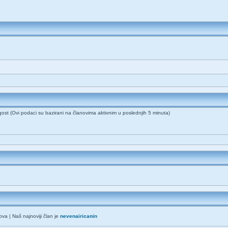
 gost (Ovi podaci su bazirani na članovima aktivnim u poslednjih 5 minuta)
va | Naš najnoviji član je
nevenairicanin