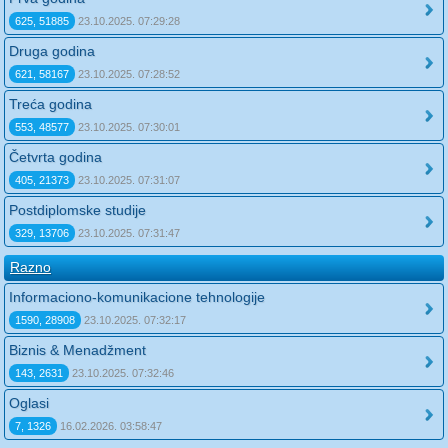
625, 51885
23.10.2025. 07:29:28
Druga godina
621, 58167
23.10.2025. 07:28:52
Treća godina
553, 48577
23.10.2025. 07:30:01
Četvrta godina
405, 21373
23.10.2025. 07:31:07
Postdiplomske studije
329, 13706
23.10.2025. 07:31:47
Razno
Informaciono-komunikacione tehnologije
1590, 28908
23.10.2025. 07:32:17
Biznis & Menadžment
143, 2631
23.10.2025. 07:32:46
Oglasi
7, 1326
16.02.2026. 03:58:47