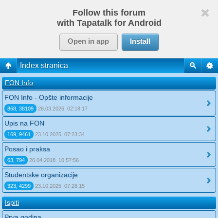
Follow this forum
with Tapatalk for Android
Open in app
Install
Index stranica
FON Info
FON Info - Opšte informacije
868, 38109
28.03.2026. 02:18:17
Upis na FON
169, 9461
23.10.2025. 07:23:34
Posao i praksa
63, 794
26.04.2018. 10:57:56
Studentske organizacije
323, 4299
23.10.2025. 07:28:15
Ispiti
Prva godina