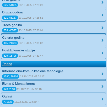
625, 51885
23.10.2025. 07:29:28
Druga godina
621, 58167
23.10.2025. 07:28:52
Treća godina
553, 48577
23.10.2025. 07:30:01
Četvrta godina
405, 21373
23.10.2025. 07:31:07
Postdiplomske studije
329, 13706
23.10.2025. 07:31:47
Razno
Informaciono-komunikacione tehnologije
1590, 28908
23.10.2025. 07:32:17
Biznis & Menadžment
143, 2631
23.10.2025. 07:32:46
Oglasi
7, 1326
16.02.2026. 03:58:47