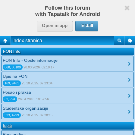
Follow this forum
with Tapatalk for Android
Open in app
Install
Index stranica
FON Info
FON Info - Opšte informacije
868, 38109
28.03.2026. 02:18:17
Upis na FON
169, 9461
23.10.2025. 07:23:34
Posao i praksa
63, 794
26.04.2018. 10:57:56
Studentske organizacije
323, 4299
23.10.2025. 07:28:15
Ispiti
Prva godina