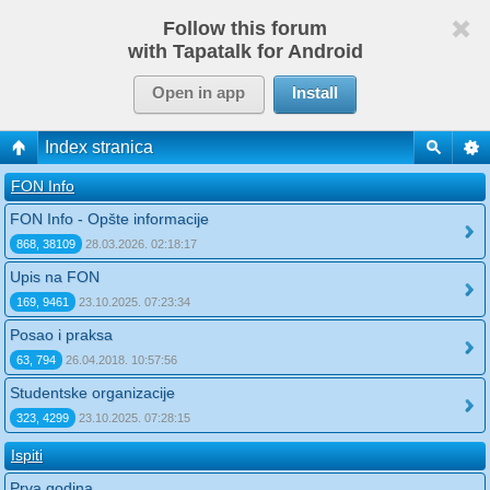
Follow this forum
with Tapatalk for Android
Open in app
Install
Index stranica
FON Info
FON Info - Opšte informacije
868, 38109
28.03.2026. 02:18:17
Upis na FON
169, 9461
23.10.2025. 07:23:34
Posao i praksa
63, 794
26.04.2018. 10:57:56
Studentske organizacije
323, 4299
23.10.2025. 07:28:15
Ispiti
Prva godina