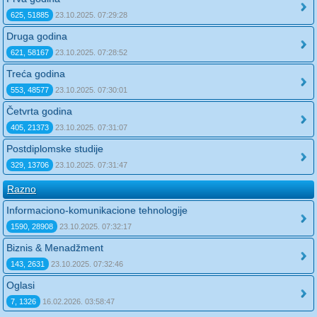
625, 51885
23.10.2025. 07:29:28
Druga godina
621, 58167
23.10.2025. 07:28:52
Treća godina
553, 48577
23.10.2025. 07:30:01
Četvrta godina
405, 21373
23.10.2025. 07:31:07
Postdiplomske studije
329, 13706
23.10.2025. 07:31:47
Razno
Informaciono-komunikacione tehnologije
1590, 28908
23.10.2025. 07:32:17
Biznis & Menadžment
143, 2631
23.10.2025. 07:32:46
Oglasi
7, 1326
16.02.2026. 03:58:47