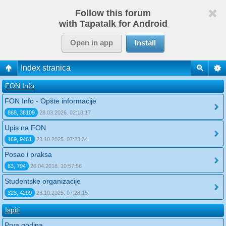
Follow this forum
with Tapatalk for Android
Open in app
Install
Index stranica
FON Info
FON Info - Opšte informacije
868, 38109
28.03.2026. 02:18:17
Upis na FON
169, 9461
23.10.2025. 07:23:34
Posao i praksa
63, 794
26.04.2018. 10:57:56
Studentske organizacije
323, 4299
23.10.2025. 07:28:15
Ispiti
Prva godina