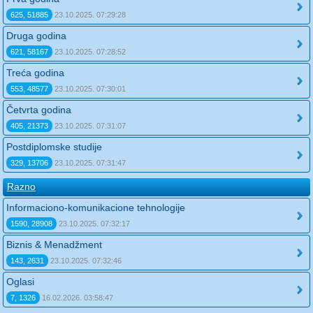
625, 51885
23.10.2025. 07:29:28
Druga godina
621, 58167
23.10.2025. 07:28:52
Treća godina
553, 48577
23.10.2025. 07:30:01
Četvrta godina
405, 21373
23.10.2025. 07:31:07
Postdiplomske studije
329, 13706
23.10.2025. 07:31:47
Razno
Informaciono-komunikacione tehnologije
1590, 28908
23.10.2025. 07:32:17
Biznis & Menadžment
143, 2631
23.10.2025. 07:32:46
Oglasi
7, 1326
16.02.2026. 03:58:47