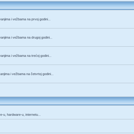
anjima i vežbama na prvoj godini...
anjima i vežbama na drugoj godini...
anjima i vežbama na trećoj godini...
njima i vežbama na četvrtoj godini...
re-u, hardware-u, internetu...