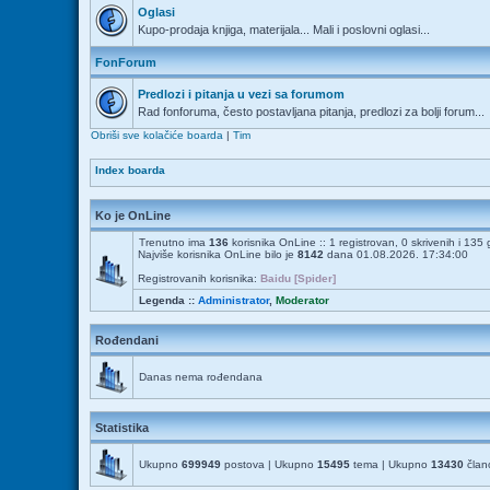
Oglasi
Kupo-prodaja knjiga, materijala... Mali i poslovni oglasi...
FonForum
Predlozi i pitanja u vezi sa forumom
Rad fonforuma, često postavljana pitanja, predlozi za bolji forum...
Obriši sve kolačiće boarda
|
Tim
Index boarda
Ko je OnLine
Trenutno ima
136
korisnika OnLine :: 1 registrovan, 0 skrivenih i 135
Najviše korisnika OnLine bilo je
8142
dana 01.08.2026. 17:34:00
Registrovanih korisnika:
Baidu [Spider]
Legenda ::
Administrator
,
Moderator
Rođendani
Danas nema rođendana
Statistika
Ukupno
699949
postova | Ukupno
15495
tema | Ukupno
13430
člano