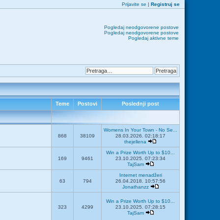
Prijavite se
|
Registruj se
Pogledaj neodgovorene postove
Pogledaj neodgovorene postove
Pogledaj aktivne teme
Teme
Postovi
Poslednji post
Womens In Your Town - No Se...
868
38109
28.03.2026. 02:18:17
thejellena
Win a Prize Worth Up to $10...
169
9461
23.10.2025. 07:23:34
TajSam
Internet menadžeri
63
794
26.04.2018. 10:57:56
Jonathanzz
Win a Prize Worth Up to $10...
323
4299
23.10.2025. 07:28:15
TajSam