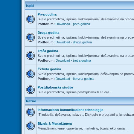
Ispiti
Prva godina
Sve o predmetima, ispitima, kolokvijumima i dešavanjima na predav
Podforum:
Download - prva godina
Druga godina
Sve o predmetima, ispitima, kolokvijumima i dešavanjima na predav
Podforum:
Download - druga godina
Treća godina
Sve o predmetima, ispitima, kolokvijumima i dešavanjima na predav
Podforum:
Download - treća godina
Četvrta godina
Sve o predmetima, ispitima, kolokvijumima, dešavanjima na predava
Podforum:
Download - četvrta godina
Postdiplomske studije
Sve o predmetima, ispitima postdiplomskih studija...
Razno
Informaciono-komunikacione tehnologije
IT industija, dešavanja, najave... Diskusije o programiranju, softwa
Biznis & Menadžment
Menadžment teme, upravljanje, marketing, biznis, ekonomija...