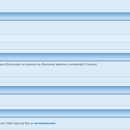
 gost (Ovi podaci su bazirani na članovima aktivnim u poslednjih 5 minuta)
va | Naš najnoviji član je
nevenairicanin