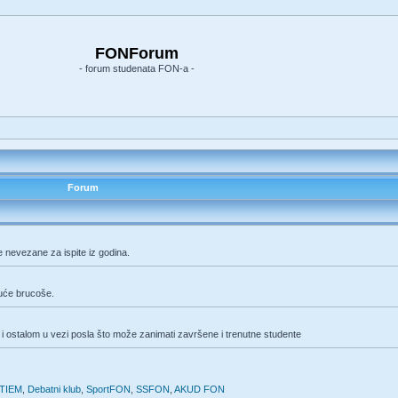
FONForum
- forum studenata FON-a -
Forum
e nevezane za ispite iz godina.
duće brucoše.
i ostalom u vezi posla što može zanimati završene i trenutne studente
TIEM
,
Debatni klub
,
SportFON
,
SSFON
,
AKUD FON