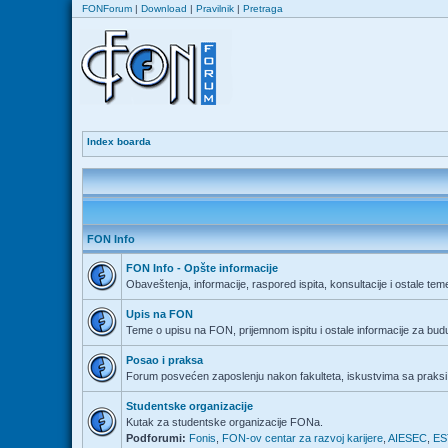
FONForum
|
Download
|
Pravilnik
|
Pretraga
Index boarda
FON Info
FON Info - Opšte informacije
Obaveštenja, informacije, raspored ispita, konsultacije i ostale tem
Upis na FON
Teme o upisu na FON, prijemnom ispitu i ostale informacije za bu
Posao i praksa
Forum posvećen zaposlenju nakon fakulteta, iskustvima sa praksi 
Studentske organizacije
Kutak za studentske organizacije FONa.
Podforumi:
Fonis
,
FON-ov centar za razvoj karijere
,
AIESEC
,
ES