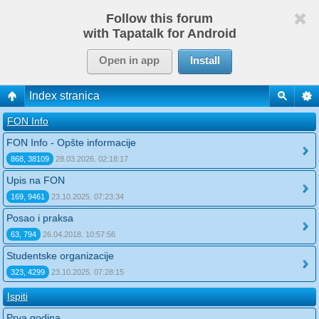
Follow this forum
with Tapatalk for Android
Open in app
Install
Index stranica
FON Info
FON Info - Opšte informacije
868, 38109
28.03.2026. 02:18:17
Upis na FON
169, 9461
23.10.2025. 07:23:34
Posao i praksa
63, 794
26.04.2018. 10:57:56
Studentske organizacije
323, 4299
23.10.2025. 07:28:15
Ispiti
Prva godina