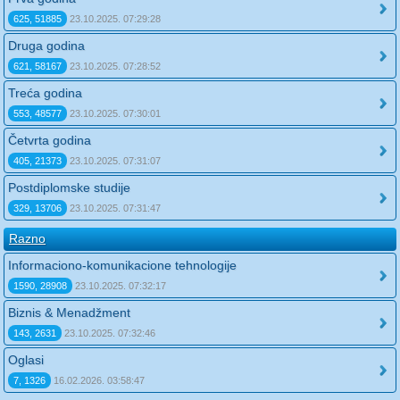
625, 51885
23.10.2025. 07:29:28
Druga godina
621, 58167
23.10.2025. 07:28:52
Treća godina
553, 48577
23.10.2025. 07:30:01
Četvrta godina
405, 21373
23.10.2025. 07:31:07
Postdiplomske studije
329, 13706
23.10.2025. 07:31:47
Razno
Informaciono-komunikacione tehnologije
1590, 28908
23.10.2025. 07:32:17
Biznis & Menadžment
143, 2631
23.10.2025. 07:32:46
Oglasi
7, 1326
16.02.2026. 03:58:47