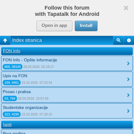
Follow this forum
with Tapatalk for Android
Open in app
Install
Index stranica
FON Info
FON Info - Opšte informacije
868, 38109
28.03.2026. 02:18:17
Upis na FON
169, 9461
23.10.2025. 07:23:34
Posao i praksa
63, 794
26.04.2018. 10:57:56
Studentske organizacije
323, 4299
23.10.2025. 07:28:15
Ispiti
Prva godina