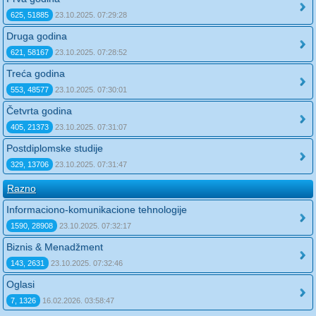
625, 51885
23.10.2025. 07:29:28
Druga godina
621, 58167
23.10.2025. 07:28:52
Treća godina
553, 48577
23.10.2025. 07:30:01
Četvrta godina
405, 21373
23.10.2025. 07:31:07
Postdiplomske studije
329, 13706
23.10.2025. 07:31:47
Razno
Informaciono-komunikacione tehnologije
1590, 28908
23.10.2025. 07:32:17
Biznis & Menadžment
143, 2631
23.10.2025. 07:32:46
Oglasi
7, 1326
16.02.2026. 03:58:47