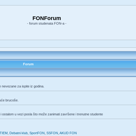
FONForum
- forum studenata FON-a -
Forum
e nevezane za ispite iz godina.
duće brucoše.
i ostalom u vezi posla što može zanimati završene i trenutne studente
TIEM
,
Debatni klub
,
SportFON
,
SSFON
,
AKUD FON