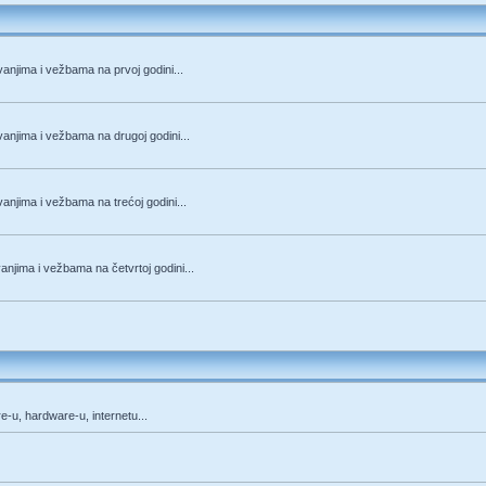
anjima i vežbama na prvoj godini...
anjima i vežbama na drugoj godini...
anjima i vežbama na trećoj godini...
njima i vežbama na četvrtoj godini...
re-u, hardware-u, internetu...