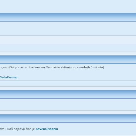
91 gost (Ovi podaci su bazirani na članovima aktivnim u poslednjih 5 minuta)
VladaKezman
va | Naš najnoviji član je
nevenairicanin