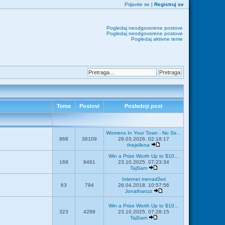
Prijavite se
|
Registruj se
Pogledaj neodgovorene postove
Pogledaj neodgovorene postove
Pogledaj aktivne teme
Teme
Postovi
Poslednji post
Womens In Your Town - No Se...
868
38109
28.03.2026. 02:18:17
thejellena
Win a Prize Worth Up to $10...
169
9461
23.10.2025. 07:23:34
TajSam
Internet menadžeri
63
794
26.04.2018. 10:57:56
Jonathanzz
Win a Prize Worth Up to $10...
323
4299
23.10.2025. 07:28:15
TajSam