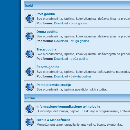
Ispiti
Prva godina
Sve o predmetima, ispitima, kolokvijumima i dešavanjima na predav
Podforum:
Download - prva godina
Druga godina
Sve o predmetima, ispitima, kolokvijumima i dešavanjima na predav
Podforum:
Download - druga godina
Treća godina
Sve o predmetima, ispitima, kolokvijumima i dešavanjima na predav
Podforum:
Download - treća godina
Četvrta godina
Sve o predmetima, ispitima, kolokvijumima, dešavanjima na predava
Podforum:
Download - četvrta godina
Postdiplomske studije
Sve o predmetima, ispitima postdiplomskih studija...
Razno
Informaciono-komunikacione tehnologije
IT industija, dešavanja, najave... Diskusije o programiranju, softwa
Biznis & Menadžment
Menadžment teme, upravljanje, marketing, biznis, ekonomija...