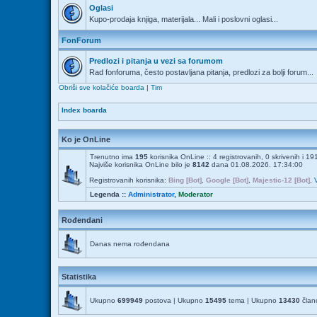
Oglasi
Kupo-prodaja knjiga, materijala... Mali i poslovni oglasi...
FonForum
Predlozi i pitanja u vezi sa forumom
Rad fonforuma, često postavljana pitanja, predlozi za bolji forum...
Obriši sve kolačiće boarda
|
Tim
Index boarda
Ko je OnLine
Trenutno ima
195
korisnika OnLine :: 4 registrovanih, 0 skrivenih i 1
Najviše korisnika OnLine bilo je
8142
dana 01.08.2026. 17:34:00
Registrovanih korisnika:
Bing [Bot]
,
Google [Bot]
,
Majestic-12 [Bot]
,
Legenda ::
Administrator
,
Moderator
Rođendani
Danas nema rođendana
Statistika
Ukupno
699949
postova | Ukupno
15495
tema | Ukupno
13430
člano