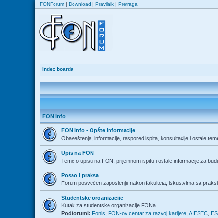
FONForum
|
Download
|
Pravilnik
|
Pretraga
Index boarda
FON Info
FON Info - Opšte informacije
Obaveštenja, informacije, raspored ispita, konsultacije i ostale tem
Upis na FON
Teme o upisu na FON, prijemnom ispitu i ostale informacije za bu
Posao i praksa
Forum posvećen zaposlenju nakon fakulteta, iskustvima sa praksi 
Studentske organizacije
Kutak za studentske organizacije FONa.
Podforumi:
Fonis
,
FON-ov centar za razvoj karijere
,
AIESEC
,
ES